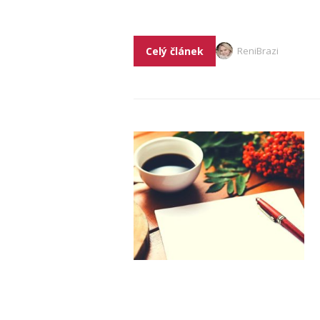
Celý článek
ReniBrazi