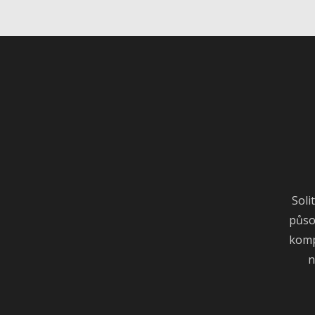
Soli
půso
kompo
n