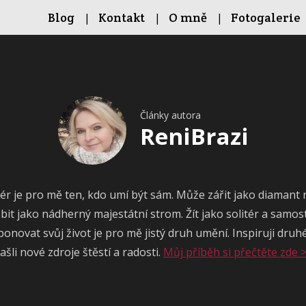
Blog
Kontakt
O mně
Fotogalerie
Články autora
ReniBrazi
tér je pro mě ten, kdo umí být sám. Může zářit jako diamant
bit jako nádherný majestátní strom. Žít jako solitér a samos
novat svůj život je pro mě jistý druh umění. Inspiruji druh
ašli nové zdroje štěstí a radosti.
Můj příběh si přečtěte zde 