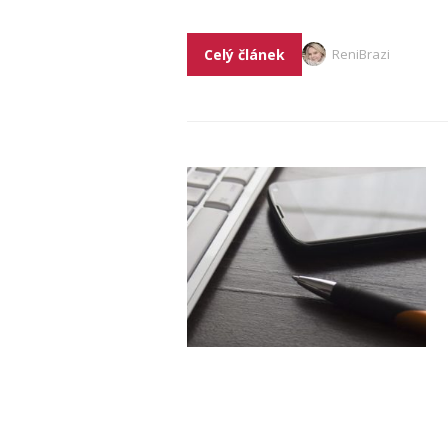
Celý článek
ReniBrazi