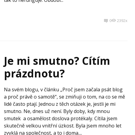
tak to nefunguje. Období...
0
2392x
Je mi smutno? Cítím
prázdnotu?
Na svém blogu, v článku „Proč jsem začala psát blog
a proč právě o samotě“, se zmiňuji o tom, na co se mě
lidé často ptají. Jednou z těch otázek je, jestli je mi
smutno. Ne, dnes už není. Byly doby, kdy mnou
smutek a osamělost doslova protékaly. Cítila jsem
skutečně velkou vnitřní úzkost. Byla jsem mnoho let
zvyklá na společnost, a to i doma....