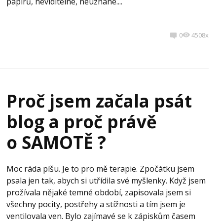
papírů, neviditelné, neuznané....
0
4508x
Proč jsem začala psát
blog a proč právě
o SAMOTĚ ?
Moc ráda píšu. Je to pro mě terapie. Zpočátku jsem
psala jen tak, abych si utřídila své myšlenky. Když jsem
prožívala nějaké temné období, zapisovala jsem si
všechny pocity, postřehy a stížnosti a tím jsem je
ventilovala ven. Bylo zajímavé se k zápiskům časem