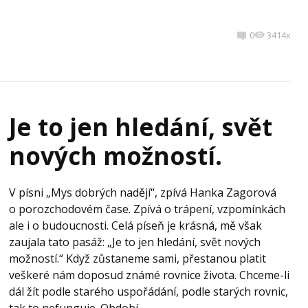
0
3414x
Je to jen hledání, svět
nových možností.
V písni „Mys dobrých nadějí“, zpívá Hanka Zagorová
o porozchodovém čase. Zpívá o trápení, vzpomínkách
ale i o budoucnosti. Celá píseň je krásná, mě však
zaujala tato pasáž: „Je to jen hledání, svět nových
možností.“ Když zůstaneme sami, přestanou platit
veškeré nám doposud známé rovnice života. Chceme-li
dál žít podle starého uspořádání, podle starých rovnic,