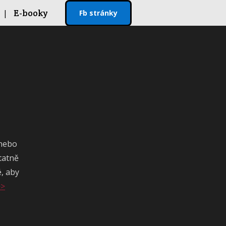
E-booky
Fb stránky
 nebo
tatně
é, aby
>>