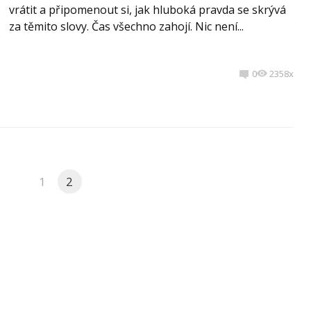
vrátit a připomenout si, jak hluboká pravda se skrývá
za těmito slovy. Čas všechno zahojí. Nic není...
0
2358x
1
2