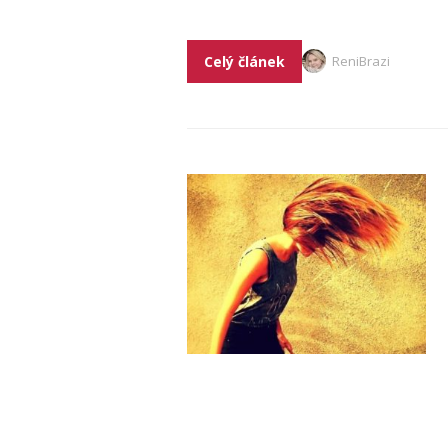
Celý článek
ReniBrazi