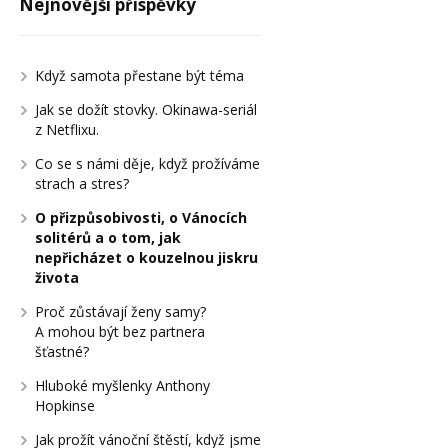
Nejnovější příspěvky
Když samota přestane být téma
Jak se dožít stovky. Okinawa-seriál
z Netflixu.
Co se s námi děje, když prožíváme
strach a stres?
O přizpůsobivosti, o Vánocích
solitérů a o tom, jak
nepřicházet o kouzelnou jiskru
života
Proč zůstávají ženy samy?
A mohou být bez partnera
šťastné?
Hluboké myšlenky Anthony
Hopkinse
Jak prožít vánoční štěstí, když jsme