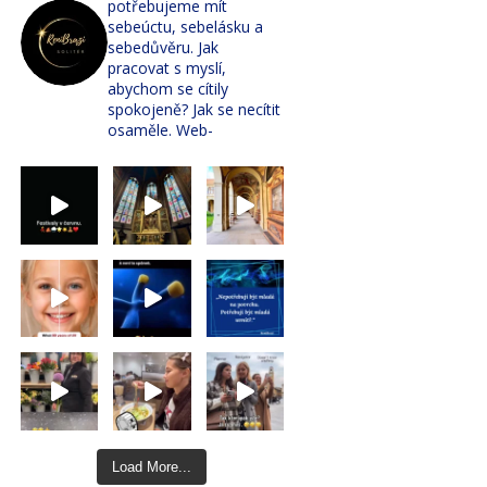
potřebujeme mít
sebeúctu, sebelásku a
sebedůvěru. Jak
pracovat s myslí,
abychom se cítily
spokojeně? Jak se necítit
osaměle. Web-
Load More...