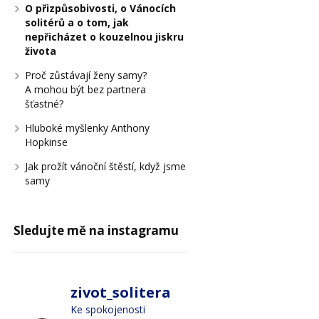
O přizpůsobivosti, o Vánocích
solitérů a o tom, jak
nepřicházet o kouzelnou jiskru
života
Proč zůstávají ženy samy?
A mohou být bez partnera
šťastné?
Hluboké myšlenky Anthony
Hopkinse
Jak prožít vánoční štěstí, když jsme
samy
Sledujte mě na instagramu
zivot_solitera
Ke spokojenosti