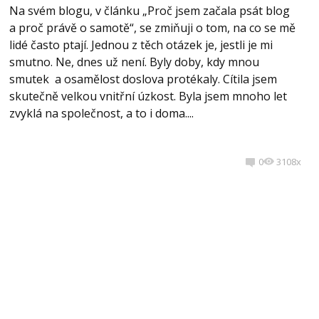
Na svém blogu, v článku „Proč jsem začala psát blog
a proč právě o samotě“, se zmiňuji o tom, na co se mě
lidé často ptají. Jednou z těch otázek je, jestli je mi
smutno. Ne, dnes už není. Byly doby, kdy mnou
smutek a osamělost doslova protékaly. Cítila jsem
skutečně velkou vnitřní úzkost. Byla jsem mnoho let
zvyklá na společnost, a to i doma....
0
3108x