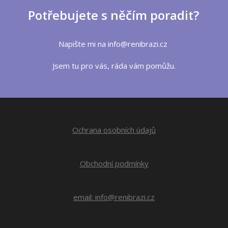
Potřebujete s něčím poradit?
Napište mi na info@renibrazi.cz
Jsem tu pro vás, ráda vám pomůžu.
Ochrana osobních údajů
Obchodní podmínky
email: info@renibrazi.cz