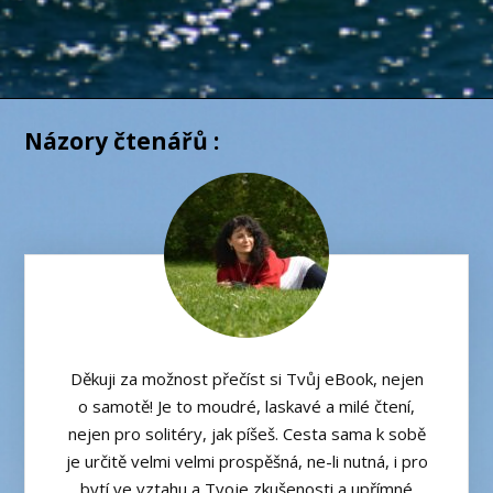
Názory čtenářů :
Děkuji za možnost přečíst si Tvůj eBook, nejen
o samotě! Je to moudré, laskavé a milé čtení,
nejen pro solitéry, jak píšeš. Cesta sama k sobě
je určitě velmi velmi prospěšná, ne-li nutná, i pro
bytí ve vztahu a Tvoje zkušenosti a upřímné