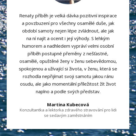
Renaty příběh je velká dávka pozitivní inspirace
a povzbuzení pro všechny osamělé duše, jak
období samoty nejen lépe zvládnout, ale jak
na ní najít a ocenit i její výhody. S lehkým
humorem a nadhledem vypráví velmi osobní
příběh postupné přeměny z nešťastné,
osamělé, opuštěné ženy v ženu sebevědomou,
spokojenou a užívající si života, v ženu, která se
rozhodla nepřijímat svoji samotu jakou ránu
osudu, ale jako momentální příležitost žít život
naplno a podle svých představ.
Martina Kubecová
Konzultantka a lektorka zdravého stravování pro lidi
se sedavým zaměstnáním