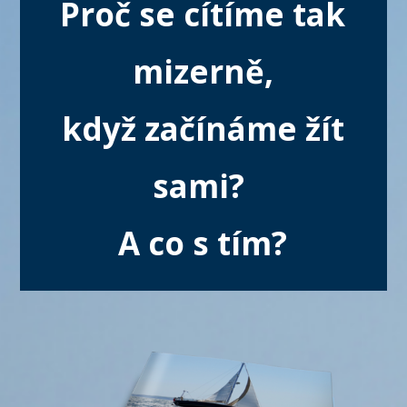
Proč se cítíme tak
mizerně,
když začínáme žít
sami?
A co s tím?