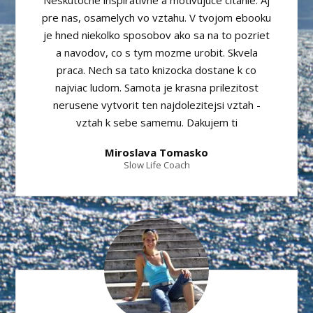
Neskutocne inspirativne a motivujuce citanie. Aj
pre nas, osamelych vo vztahu. V tvojom ebooku
je hned niekolko sposobov ako sa na to pozriet
a navodov, co s tym mozme urobit. Skvela
praca. Nech sa tato knizocka dostane k co
najviac ludom. Samota je krasna prilezitost
nerusene vytvorit ten najdolezitejsi vztah -
vztah k sebe samemu. Dakujem ti
Miroslava Tomasko
Slow Life Coach