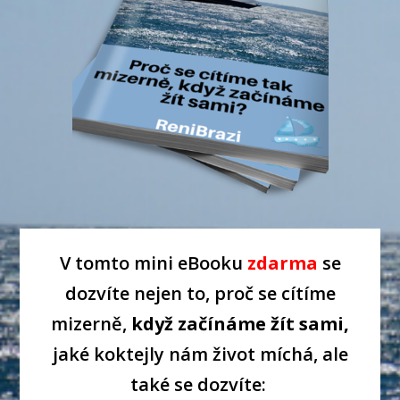
V tomto mini eBooku
zdarma
se
dozvíte nejen to, proč se cítíme
mizerně,
když začínáme žít sami,
j
aké koktejly nám život míchá, ale
také se dozvíte: