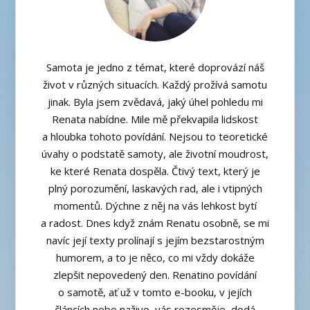
Samota je jedno z témat, které doprovází náš
život v různých situacích. Každý prožívá samotu
jinak. Byla jsem zvědavá, jaký úhel pohledu mi
Renata nabídne. Mile mě překvapila lidskost
a hloubka tohoto povídání. Nejsou to teoretické
úvahy o podstatě samoty, ale životní moudrost,
ke které Renata dospěla. Čtivý text, který je
plný porozumění, laskavých rad, ale i vtipných
momentů. Dýchne z něj na vás lehkost bytí
a radost. Dnes když znám Renatu osobně, se mi
navíc její texty prolínají s jejím bezstarostným
humorem, a to je něco, co mi vždy dokáže
zlepšit nepovedený den. Renatino povídání
o samotě, ať už v tomto e-booku, v jejích
článcích nebo naživo, vás rozesměje, dodá