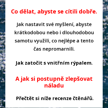
Co dělat,
abyste se cítili dobře.
J
ak nastavit své myšlení,
abyste
krátkodobou nebo i dlouhodobou
samotu využili, co nejlépe a tento
čas nepromarnili.
Jak zatočit s vnitřním rýpalem.
A jak si postupně zlepšovat
náladu
Přečtět si níže
recenze čtěnářů.