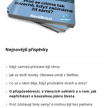
Nejnovější příspěvky
Když samota přestane být téma
Jak se dožít stovky. Okinawa-seriál z Netflixu.
Co se s námi děje, když prožíváme strach a stres?
O přizpůsobivosti, o Vánocích solitérů a o tom, jak
nepřicházet o kouzelnou jiskru života
Proč zůstávají ženy samy? A mohou být bez partnera