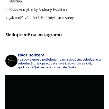
šťastné?
Hluboké myšlenky Anthony Hopkinse
Jak prožít vánoční štěstí, když jsme samy
Sledujte mě na instagramu
zivot_solitera
Ke spokojenosti potřebujeme mít sebeúctu, sebelásku a
sebedůvěru. Jak pracovat s myslí, abychom se cítily
spokojeně? Jak se necítit osaměle. Web-